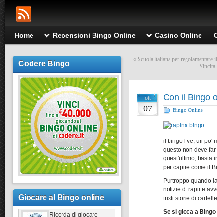
Home
Recensioni Bingo Online
Casino Online
C
«
Scuola italiana per regolamentare i
Codere Bingo
Vincita
Con il Bingo o
ott
07
Bingo Online
il bingo live, un po
questo non deve far 
quest'ultimo, basta i
per capire come il Bi
Purtroppo quando la 
notizie di rapine av
Giocare al Bingo online
tristi storie di carte
Se si gioca a Bingo 
Ricorda di giocare