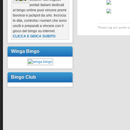
portali italiani dedicati
al bingo online puoi vincere premi
favolosi e jackpot da urlo. Incrocia
le dita, controlla i numeri che sono
usciti e preparati a vincere con il
Nessun tag per questo p
gioco del bingo su internet.
CLICCA E GIOCA SUBITO
Winga Bingo
Bingo Club