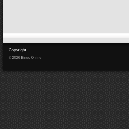
Copyright
© 2026 Bingo Online.